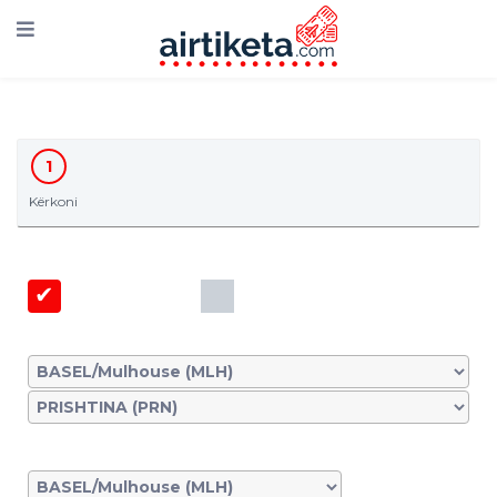
1
Kërkoni
Nisje dhe Kthim
Njëdrejtimshe
Nisja:
Kthimi: