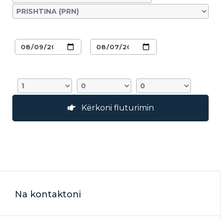
Njsja më:
Kthimi më:
MR/S:
Fëmijë:
Foshnjë:
Kërkoni fluturimin
Na kontaktoni