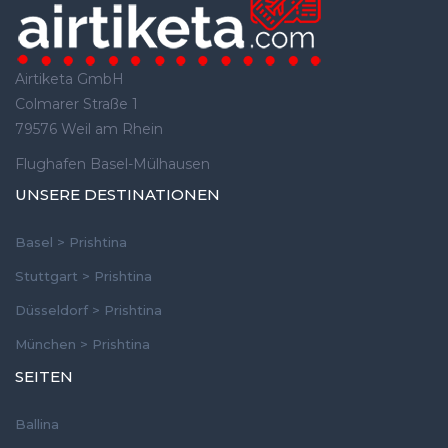
Airtiketa GmbH
Colmarer Straße 1
79576 Weil am Rhein
Flughafen Basel-Mülhausen
UNSERE DESTINATIONEN
Basel > Prishtina
Stuttgart > Prishtina
Düsseldorf > Prishtina
München > Prishtina
SEITEN
Ballina